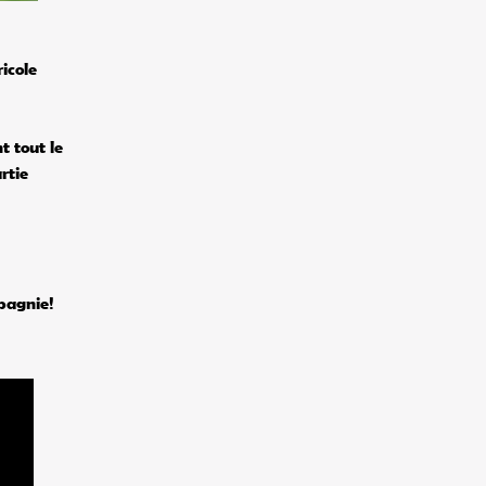
ricole
t tout le
rtie
mpagnie!