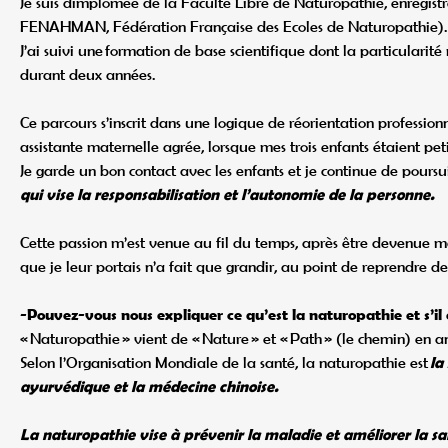
Je suis dimplomée de la Faculté Libre de Naturopathie, enregis
FENAHMAN, Fédération Française des Ecoles de Naturopathie).
J’ai suivi une formation de base scientifique dont la particularité 
durant deux années.
Ce parcours s’inscrit dans une logique de réorientation professionne
assistante maternelle agrée, lorsque mes trois enfants étaient peti
Je garde un bon contact avec les enfants et je continue de poursu
qui vise la responsabilisation et l’autonomie de la personne.
Cette passion m’est venue au fil du temps, après être devenue mama
que je leur portais n’a fait que grandir, au point de reprendre de
-Pouvez-vous nous expliquer ce qu’est la naturopathie et s’il e
« Naturopathie » vient de « Nature » et « Path » (le chemin) en an
Selon l’Organisation Mondiale de la santé, la naturopathie est
la
ayurvédique et la médecine chinoise.
La naturopathie vise à prévenir la maladie et améliorer la sa