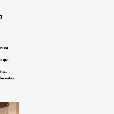
a
on ou
s qui
hie.
férentes