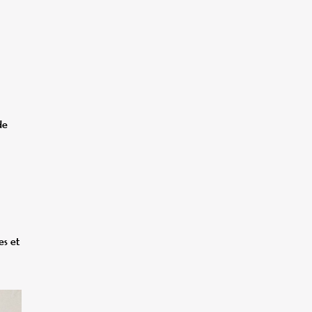
de
es et