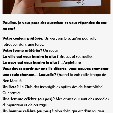
Pauline, je vous pose des questions et vous répondez du tac
au tac
!
Votre couleur préféré
e.
Un vert sombre, qu’on pourrait
retrouver dans une forêt.
Votre forme préférée
?
Un coeur
La ville qui vous inspire le plus
?
Bruges et ses ruelles
Le pays qui vous inspire le plus
?
L’Angleterre
Vous devez partir sur une ile déserte, vous pouvez emmener
une seule chanson… Laquelle
?
Quand je vois cette image de
Ben Mazué
Un livre
?
Le Club des incorrigibles optimistes de Jean-Michel
Guenassia
Une femme cél
è
bre (ou pas)
?
Mes amies qui sont des modèles
d’inspiration et de courage
Un homme cél
è
bre (ou pas)
?
Mon chéri qui est d’un soutien