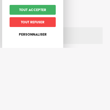
Capacité
Tout accepter
Capacité
en nombre de personnes
3
Tout refuser
Capacité
Personnaliser
en nombre de chambres
2
Capacité
en nombre de chambres singles
1
Capacité
en nombre de chambres doubles
1
Capacité
en nombre de pièces
4
Capacité
en nombre de lits
2