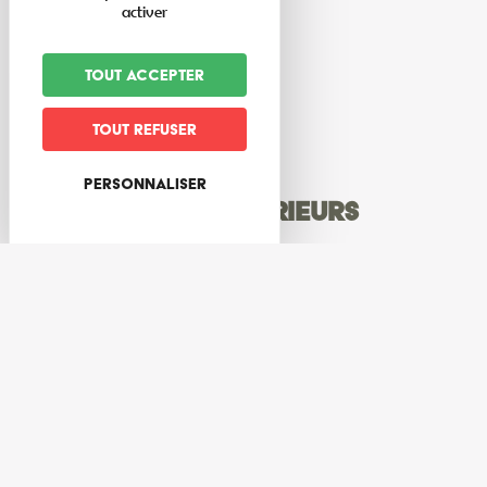
activer
Capacité
en nombre de chambres
2
Tout accepter
Tout refuser
Personnaliser
Equipements extérieurs
Stationnement pour véhicules
Parking privé gratuit pour voitures
Equipements intérieurs