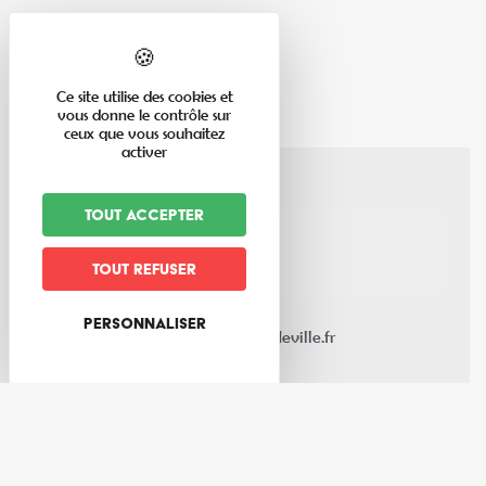
Ce site utilise des cookies et
vous donne le contrôle sur
ceux que vous souhaitez
activer
Tout accepter
Route principale
Zone de loisirs
Tout refuser
67220
Bassemberg
03 88 58 93 93
Personnaliser
contact-aquavallees@valleedeville.fr
aquavallees.valleedeville.fr