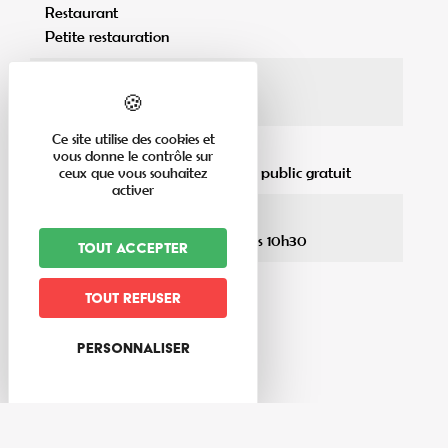
Restaurant
Petite restauration
Langues pratiquées
Français
Ce site utilise des cookies et
Stationnement pour véhicules
vous donne le contrôle sur
A moins de 200 m d'un parking public gratuit
ceux que vous souhaitez
activer
Horaires d'accueil
Samedi dès 15h / Dimanche dès 10h30
Tout accepter
Tout refuser
Personnaliser
Tarifs
Tarifs