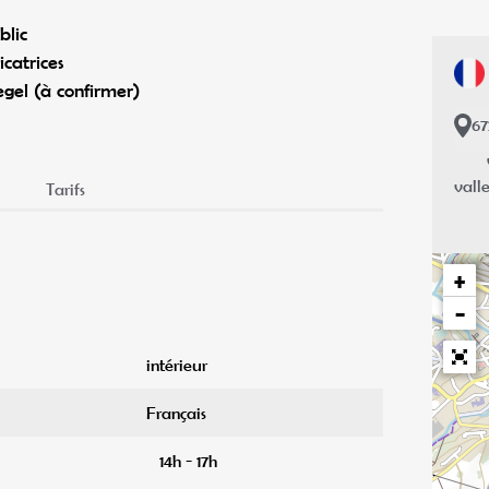
blic
icatrices
egel (à confirmer)
6
valle
Tarifs
+
−
intérieur
Français
14h - 17h