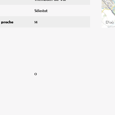
Sélestat
s proche
14
0