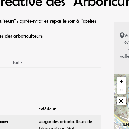
réative des "Arboricul
teurs" : après-midi et repas le soir à l'atelier
Ve
r des arboriculteurs
6
valle
Tarifs
+
−
extérieur
part
Verger des arboriculteurs de
Triembach-au-Val