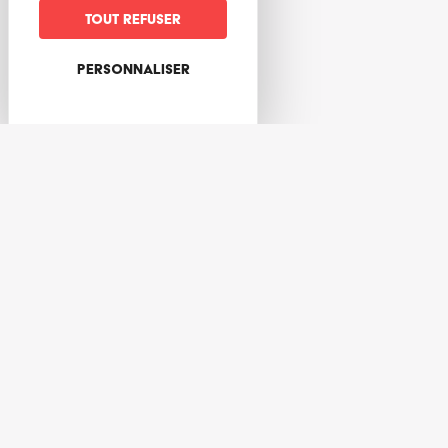
Tout refuser
Tarifs
Personnaliser
Tarifs
140
1
rue des Tilleuls
67220
Breitenbach
06 89 81 22 97
vanneriedalsace@gmail.com