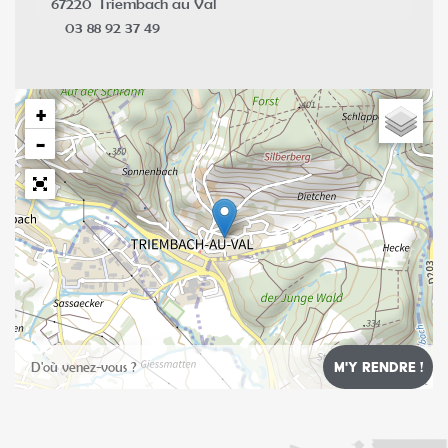
67220
Triembach au Val
03 88 92 37 49
+
−
Leaflet