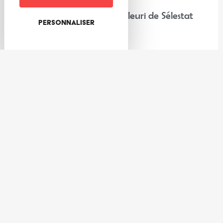
“Chez nos voisins” : Corso Fleuri de Sélestat
Personnaliser
Lire la suite
Expériences
Les meilleures activités à faire au frais dans la Vallée de Villé
et ses environs