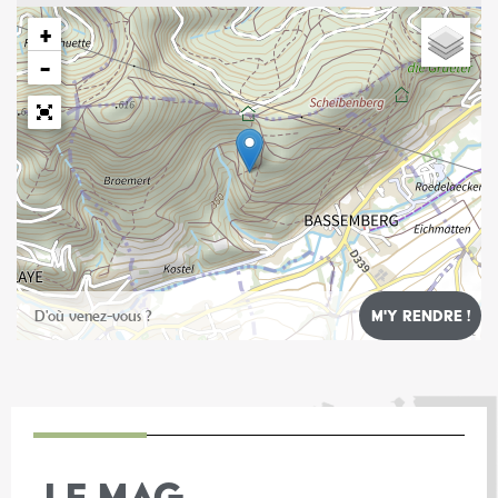
+
−
Leaflet
LE MAG