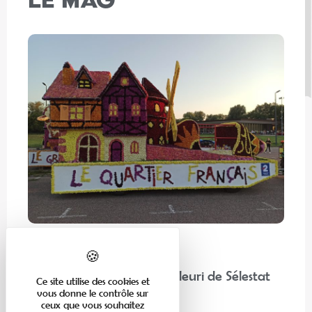
En famille
“Chez nos voisins” : Corso Fleuri de Sélestat
Ce site utilise des cookies et
vous donne le contrôle sur
ceux que vous souhaitez
Lire la suite