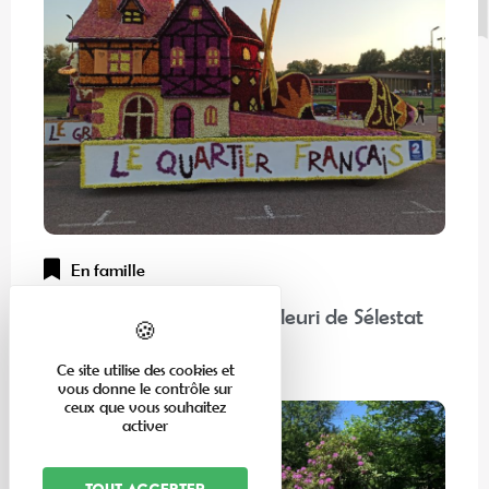
En famille
“Chez nos voisins” : Corso Fleuri de Sélestat
Lire la suite
Ce site utilise des cookies et
vous donne le contrôle sur
ceux que vous souhaitez
activer