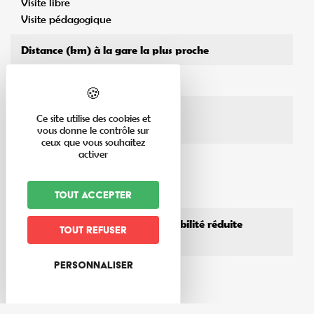
Visite libre
Visite pédagogique
Distance (km) à la gare la plus proche
Nom de la gare la plus proche
Activité en :
Ce site utilise des cookies et
intérieur
vous donne le contrôle sur
ceux que vous souhaitez
activer
Accès poussette
En poussette canne
En poussette 4x4
Tout accepter
Accessibilité aux personnes à mobilité réduite
Tout refuser
Oui
Personnaliser
Animaux acceptés
Admis