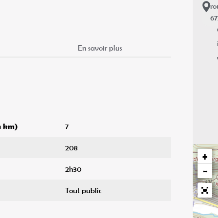
ro
6
En savoir plus
en km)
7
208
+
2h30
−
Tout public