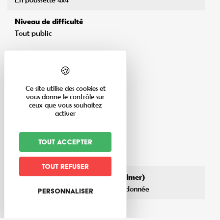
Niveau de difficulté
Tout public
Ce site utilise des cookies et
vous donne le contrôle sur
ceux que vous souhaitez
En savoir plus
activer
Thèmes du circuit
Tout accepter
Châteaux
Forêt
Tout refuser
Type de sentier / circuit (à supprimer)
Simplement sentier / circuit de randonnée
Personnaliser
Matériel nécessaire