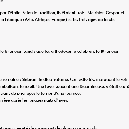
es
 l’étoile. Selon la tradition, ils étaient trois : Melchior, Gaspar et
s à l’époque (Asie, Afrique, Europe) et les trois âges de la vie.
le 6 janvier, tandis que les orthodoxes la célèbrent le 19 janvier.
te romaine célébrant le dieu Saturne. Ces festivités, marquant le solst
ymbolisant le soleil. Une fève, souvent une légumineuse, y était cach
iciant de privilèges le temps d’une journée.
ière après les longues nuits d’hiver.
ant une diversité de saveurs et de plaisirs gourmands.