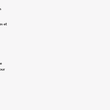
s
es et
se
jour