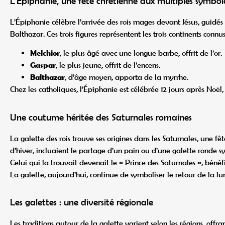
L'Épiphanie, une fête chrétienne aux multiples symbol
L’Épiphanie célèbre l’arrivée des rois mages devant Jésus, guidés par
Balthazar. Ces trois figures représentent les trois continents connu
Melchior
, le plus âgé avec une longue barbe, offrit de l’or.
Gaspar
, le plus jeune, offrit de l’encens.
Balthazar
, d’âge moyen, apporta de la myrrhe.
Chez les catholiques, l’Épiphanie est célébrée 12 jours après Noël, 
Une coutume héritée des Saturnales romaines
La galette des rois trouve ses origines dans les Saturnales, une fê
d’hiver, incluaient le partage d’un pain ou d’une galette ronde s
Celui qui la trouvait devenait le « Prince des Saturnales », bénéf
La galette, aujourd’hui, continue de symboliser le retour de la lum
Les galettes : une diversité régionale
Les traditions autour de la galette varient selon les régions, offr