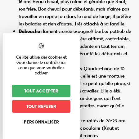
16 ans. Beau cheval, plus calme et gérable que Knut,
son frère. Bon cheval pour débutants, mais n’aime pas
travailler en reprise ou dans le rond de longe, il préfère
les balades et rien d’autre. Très attaché à sa famille.
Babouche
: Jument croisée espagnol/ barbe/ pottiok de
16 ans. Belle jument, au caractère affirmé, confortable,
sûre en extérieur. Calme et prudente en tout terrain,
Babouche emmène en toute sécurité les débutants et
Ce site utilise des cookies et
les expérimentés à bon port.
vous donne le contrôle sur
ceux que vous souhaitez
Hilary
: Jument croisée Pottiok/ Quarter-horse de 10
activer
ans. Très énergique, volontaire, elle est une monture
sensible et à l’écoute. A pied, il se peut qu’elle pince, si
elle sent de la tension chez son cavalier. Elle a été
Tout accepter
malheureusement terrorisée par des gens qui l’ont
frappée et brûlée avec des cigarettes, avant qu’elle
Tout refuser
atterrisse au Chauffour.
Sisco, Chaman et Pepita
: nos retraités de 28-29 ans.
Personnaliser
Pepita nous a donné de beaux poulains (Knut et
Christobal). Sisco et Pepita sont montés