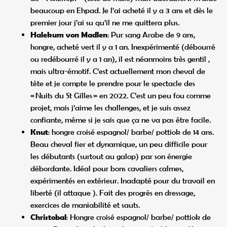
beaucoup en Ehpad. Je l’ai acheté il y a 3 ans et dès le
premier jour j’ai su qu’il ne me quittera plus.
Halekum von Madlen
: Pur sang Arabe de 9 ans,
hongre, acheté vert il y a 1 an. Inexpérimenté (débourré
ou redébourré il y a 1 an), il est néanmoins très gentil ,
mais ultra-émotif. C’est actuellement mon cheval de
tête et je compte le prendre pour le spectacle des
« Nuits du St Gilles » en 2022. C’est un peu fou comme
projet, mais j’aime les challenges, et je suis assez
confiante, même si je sais que ça ne va pas être facile.
Knut
: hongre croisé espagnol/ barbe/ pottiok de 14 ans.
Beau cheval fier et dynamique, un peu difficile pour
les débutants (surtout au galop) par son énergie
débordante. Idéal pour bons cavaliers calmes,
expérimentés en extérieur. Inadapté pour du travail en
liberté (il attaque ). Fait des progrès en dressage,
exercices de maniabilité et sauts.
Christobal
: Hongre croisé espagnol/ barbe/ pottiok de