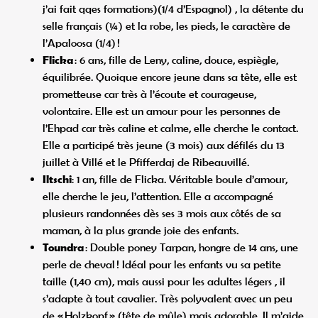
j’ai fait qqes formations)(1/4 d’Espagnol) , la détente du
selle français (¼) et la robe, les pieds, le caractère de
l’Apaloosa (1/4) !
Flicka
: 6 ans, fille de Leny, caline, douce, espiègle,
équilibrée. Quoique encore jeune dans sa tête, elle est
prometteuse car très à l’écoute et courageuse,
volontaire. Elle est un amour pour les personnes de
l’Ehpad car très caline et calme, elle cherche le contact.
Elle a participé très jeune (3 mois) aux défilés du 13
juillet à Villé et le Pfifferdaj de Ribeauvillé.
Iltschi
: 1 an, fille de Flicka. Véritable boule d’amour,
elle cherche le jeu, l’attention. Elle a accompagné
plusieurs randonnées dès ses 3 mois aux côtés de sa
maman, à la plus grande joie des enfants.
Toundra
: Double poney Tarpan, hongre de 14 ans, une
perle de cheval ! Idéal pour les enfants vu sa petite
taille (1,40 cm), mais aussi pour les adultes légers , il
s’adapte à tout cavalier. Très polyvalent avec un peu
de « Holzkopf » (tête de mûle) mais adorable. Il m’aide