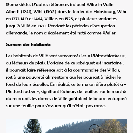
13ème siècle. D’autres références incluent Wilre in Valle
Alberti (1241), Wiht (1303) dans le terrier des Habsbourg, Wihr
en 1371, 1419 et 1464, Villiers en 1525, et plusieurs variantes
jusqu’à Villé en 1870. Pendant les périodes d’occupation
allemande, le nom a également été noté comme Weiler.
Surnom des habitants
Les habitants de Villé sont surnommés les « Plàtteschlacker »,
ou lécheurs de plats. L’origine de ce sobriquet est incertaine :
il pourrait faire référence soit à la gourmandise des Villois,
soit à une pauvreté alimentaire qui les poussait à lécher le
fond de leurs écuelles. En réalité, ce terme se réfère plutôt à «
Pletteschlacker », signifiant lécheurs de feuilles. Sur le marché
du mercredi, les dames de Villé goûtaient le beurre entreposé
sur une feuille pour s’assurer qu’il n’était pas rance.