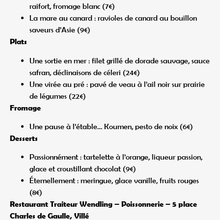
raifort, fromage blanc (7€)
La mare au canard : ravioles de canard au bouillon
saveurs d’Asie (9€)
Plats
Une sortie en mer : filet grillé de dorade sauvage, sauce
safran, déclinaisons de céleri (24€)
Une virée au pré : pavé de veau à l’ail noir sur prairie
de légumes (22€)
Fromage
Une pause à l’étable… Koumen, pesto de noix (6€)
Desserts
Passionnément : tartelette à l’orange, liqueur passion,
glace et croustillant chocolat (9€)
Éternellement : meringue, glace vanille, fruits rouges
(8€)
Restaurant Traiteur Wendling – Poissonnerie – 5 place
Charles de Gaulle, Villé