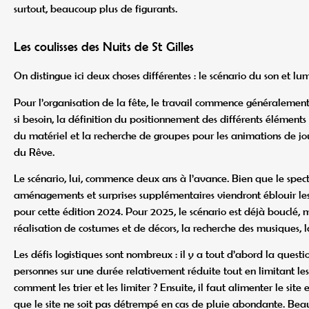
surtout, beaucoup plus de figurants.
Les coulisses des Nuits de St Gilles
On distingue ici deux choses différentes : le scénario du son et lum
Pour l’organisation de la fête, le travail commence généraleme
si besoin, la définition du positionnement des différents éléments 
du matériel et la recherche de groupes pour les animations de jour 
du Rêve.
Le scénario, lui, commence deux ans à l’avance. Bien que le spe
aménagements et surprises supplémentaires viendront éblouir les s
pour cette édition 2024. Pour 2025, le scénario est déjà bouclé, 
réalisation de costumes et de décors, la recherche des musiques, l
Les défis logistiques sont nombreux : il y a tout d’abord la quest
personnes sur une durée relativement réduite tout en limitant les
comment les trier et les limiter ? Ensuite, il faut alimenter le site
que le site ne soit pas détrempé en cas de pluie abondante. Bea