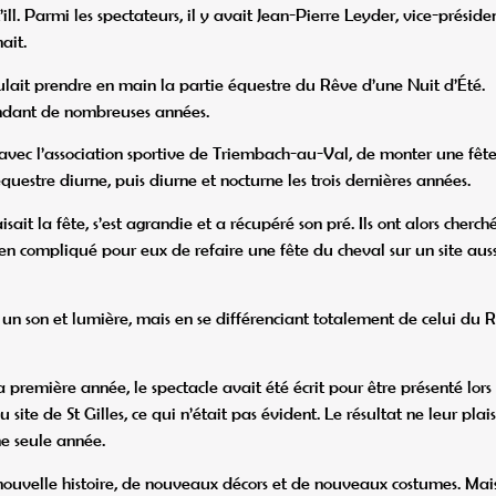
ll. Parmi les spectateurs, il y avait Jean-Pierre Leyder, vice-préside
ait.
oulait prendre en main la partie équestre du Rêve d’une Nuit d’Été.
endant de nombreuses années.
si, avec l’association sportive de Triembach-au-Val, de monter une fêt
questre diurne, puis diurne et nocturne les trois dernières années.
aisait la fête, s’est agrandie et a récupéré son pré. Ils ont alors cherch
bien compliqué pour eux de refaire une fête du cheval sur un site auss
 un son et lumière, mais en se différenciant totalement de celui du 
 première année, le spectacle avait été écrit pour être présenté lors
site de St Gilles, ce qui n’était pas évident. Le résultat ne leur plais
ne seule année.
 nouvelle histoire, de nouveaux décors et de nouveaux costumes. Mai