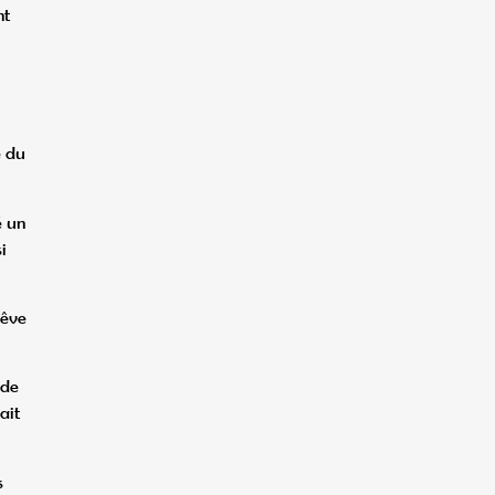
nt
e du
é un
i
Rêve
 de
ait
s