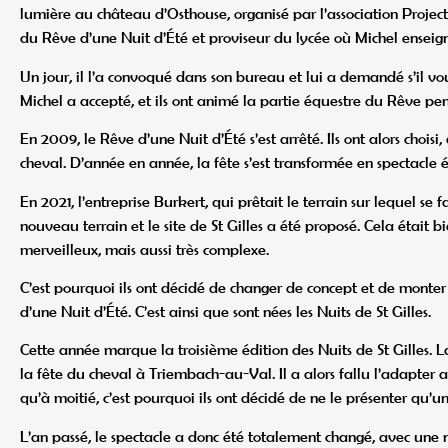
lumière au château d’Osthouse, organisé par l’association Project’i
du Rêve d’une Nuit d’Été et proviseur du lycée où Michel enseign
Un jour, il l’a convoqué dans son bureau et lui a demandé s’il v
Michel a accepté, et ils ont animé la partie équestre du Rêve p
En 2009, le Rêve d’une Nuit d’Été s’est arrêté. Ils ont alors choi
cheval. D’année en année, la fête s’est transformée en spectacle é
En 2021, l’entreprise Burkert, qui prêtait le terrain sur lequel se f
nouveau terrain et le site de St Gilles a été proposé. Cela était 
merveilleux, mais aussi très complexe.
C’est pourquoi ils ont décidé de changer de concept et de monter
d’une Nuit d’Été. C’est ainsi que sont nées les Nuits de St Gilles.
Cette année marque la troisième édition des Nuits de St Gilles. La
la fête du cheval à Triembach-au-Val. Il a alors fallu l’adapter au 
qu’à moitié, c’est pourquoi ils ont décidé de ne le présenter qu’u
L’an passé, le spectacle a donc été totalement changé, avec une