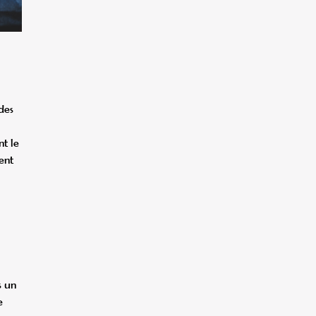
 des
nt le
ent
s un
e