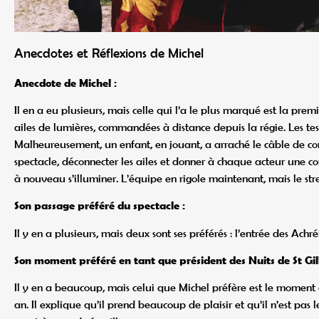
Anecdotes et Réflexions de Michel
Anecdote de Michel :
Il en a eu plusieurs, mais celle qui l’a le plus marqué est la prem
ailes de lumières, commandées à distance depuis la régie. Les tests
Malheureusement, un enfant, en jouant, a arraché le câble de comm
spectacle, déconnecter les ailes et donner à chaque acteur une co
à nouveau s’illuminer. L’équipe en rigole maintenant, mais le str
Son passage préféré du spectacle :
Il y en a plusieurs, mais deux sont ses préférés : l’entrée des Achré
Son moment préféré en tant que président des Nuits de St Gill
Il y en a beaucoup, mais celui que Michel préfère est le moment 
an. Il explique qu’il prend beaucoup de plaisir et qu’il n’est pas le