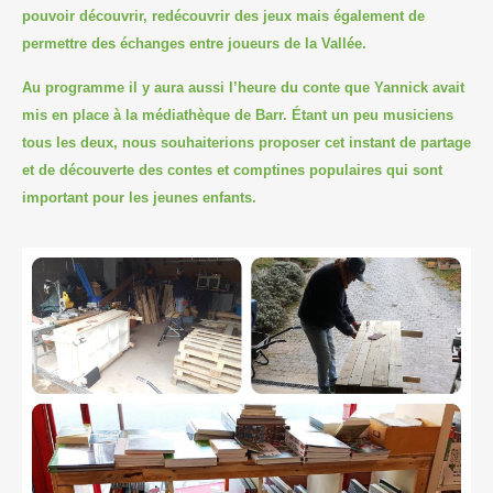
pouvoir découvrir, redécouvrir des jeux mais également de
permettre des échanges entre joueurs de la Vallée.
Au programme il y a
ura
aussi l’heure du conte que Yannick avait
mis en place à la médiathèque de Barr. Étant un peu musiciens
tous les deux, nous souhaiterions proposer cet instant de partage
et de découverte des contes
et comptines
populaires qui sont
important pour les jeunes enfants.