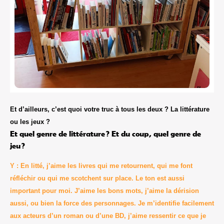
Et d’ailleurs, c’est quoi votre truc à tous les deux ? La littérature
ou les jeux ?
Et quel genre de littérature ? Et du coup, quel genre de
jeu ?
Y : En litté, j’aime les livres qui me retournent, qui me font
réfléchir ou qui me scotchent sur place. Le ton est aussi
important pour moi. J’aime les bons mots, j’aime la dérision
aussi, ou bien la force des personnages. Je m’identifie facilement
aux acteurs d’un roman ou d’une BD, j’aime ressentir ce que je