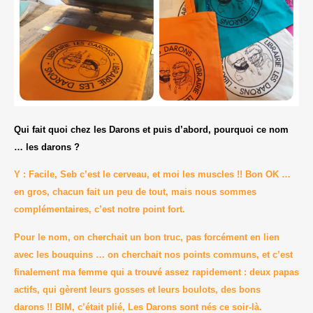
Qui fait quoi chez les Darons et puis d’abord, pourquoi ce nom
… les darons ?
Y : Facile, Seb c’est le cerveau, et moi les muscles !! Bon OK …
en gros, chacun fait un peu de tout, mais nous sommes
complémentaires, c’est notre point fort.
Pour le nom, on cherchait un bon truc, pas forcément en lien
avec les bouquins … on cherchait nos points communs, et c’est
finalement ma femme qui a trouvé assez rapidement : deux papas
actifs, qui gèrent leurs gosses et leurs boulots, des bons
darons !! BIM, c’était plié, Les Darons sont nés ce soir-là.