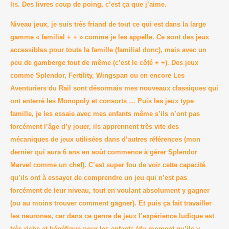
lis. Des livres coup de poing, c’est ça que j’aime.
Niveau jeux, je suis très friand de tout ce qui est dans la large
gamme « familial + + » comme je les appelle. Ce sont des jeux
accessibles pour toute la famille (familial donc), mais avec un
peu de gamberge tout de même (c’est le côté + +).
Des jeux
comme Splendor, Fertility, Wingspan ou en encore Les
Aventuriers du Rail sont désormais mes nouveaux classiques qui
ont enterré les Monopoly et consorts … Puis les jeux type
famille, je les essaie
avec mes enfants
même s’ils n
’ont pas
forcément l’âge d’y jouer,
ils
apprennent très vite des
mécaniques de jeux utilisées dans d’autres références (mon
dernier qui aura 6 ans en août commence à gérer Splendor
Marvel comme un chef). C’est super fou de voir cette capacité
qu’ils ont à essayer de comprendre un jeu qui n’est pas
forcément de leur niveau, tout en voulant absolument y gagner
(ou au moins trouver comment gagner). Et puis ça fait travailler
les neurones, car dans ce genre de jeux l’expérience ludique est
très riche et bénéfique pour les enfants (du moment qu’ils y