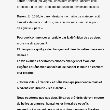
Totem
: Animal (ou végétal) considéré comme l’ancêtre et le
protecteur d’un clan, objet de tabous et de devoirs particuliers.
Daron
: En 1680, le daron désigne «le maître de maison», soit
l’ancêtre de notre «patron», mais ce mot est aussi utilisé pour
désigné le « père ».
Pourquoi commencer un article par la définition de ces deux
mots me direz-vous ?
Et bien parce qu’il y a du changement dans la vallée messieurs
dames !
La vie avance et certaines choses changent et évoluent !
Eugénie et Sébastien ont décidé de passer la main en confiant
leur librairie
« Totem Villé » à Yannick et Sébastien qui prennent la main et
ouvrent leur librairie « les Darons ».
Nous espérons que nos deux libraires préférés vivront encore
de belles aventures, humaines et littéraires et qu’ils
reviendront nous voir, nous, et nos deux nouveaux libraires