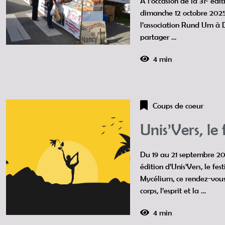
À l’occasion de la 31ᵉ édi
dimanche 12 octobre 2025,
l’association Rund Um à D
partager …
4 min
Coups de coeur
Unis’Vers, le
Du 19 au 21 septembre 20
édition d’Unis’Vers, le fes
Mycélium, ce rendez-vous 
corps, l’esprit et la …
4 min