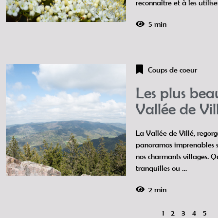
reconnaître et à les utilis
5 min
Coups de coeur
Les plus be
Vallée de Vil
La Vallée de Villé, regor
panoramas imprenables sur
nos charmants villages. 
tranquilles ou …
2 min
1
2
3
4
5