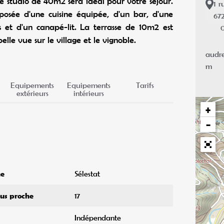
e studio de 40m2 sera idéal pour votre séjour.
1
r
posée d'une cuisine équipée, d'un bar, d'une
67
s et d'un canapé-lit. La terrasse de 10m2 est
0
elle vue sur le village et le vignoble.
audr
m
Equipements
Equipements
Tarifs
extérieurs
intérieurs
+
−
he
Sélestat
lus proche
17
Indépendante