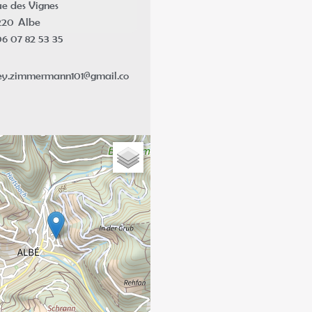
ue des Vignes
220
Albe
6 07 82 53 35
ey.zimmermann101@gmail.co