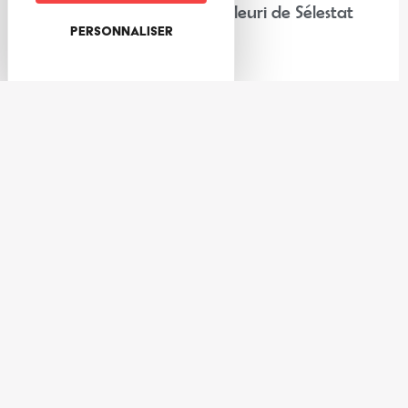
“Chez nos voisins” : Corso Fleuri de Sélestat
Personnaliser
Lire la suite
Expériences
Les meilleures activités à faire au frais dans la Vallée de Villé
et ses environs