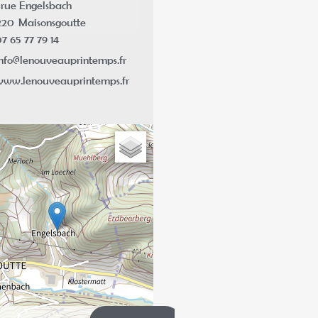
rue Engelsbach
220
Maisonsgoutte
7 65 77 79 14
nfo@lenouveauprintemps.fr
www.lenouveauprintemps.fr