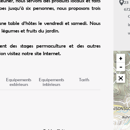
euner, nous servons des produits locaux et faits
23
pes jusqu’à six personnes, nous proposons trois
67
0
ne table d’hôtes le vendredi et samedi. Nous
i
 légumes et fruits du jardin.
ment des stages permaculture et des autres
on visitez notre site Internet.
+
−
Equipements
Equipements
Tarifs
extérieurs
intérieurs