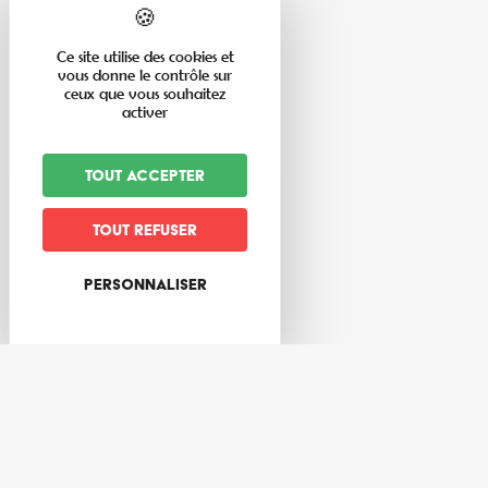
VENIR
DANS LA VALLÉE
Gare de Sélestat : 16 km
Aéroport d’Entzheim : 45 km
Euroairport Bâle - Mulhouse : 100 km
Ligne de bus Sélestat - Villé
L’OFFICE DE LA VALLÉE DE VILLÉ