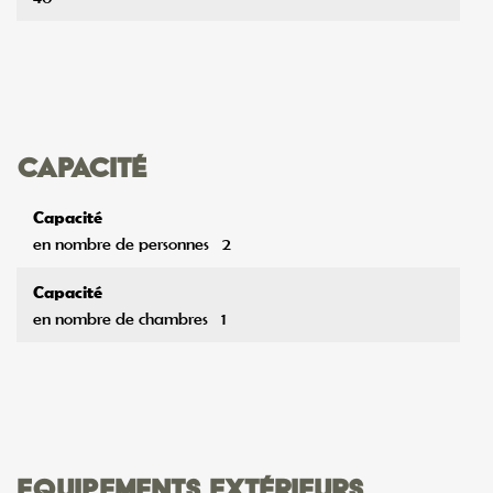
Capacité
Ce site utilise des cookies et
Capacité
vous donne le contrôle sur
en nombre de personnes
2
ceux que vous souhaitez
activer
Capacité
en nombre de chambres
1
Tout accepter
Tout refuser
Personnaliser
Equipements extérieurs
Stationnement pour véhicules
Parking privé gratuit pour voitures