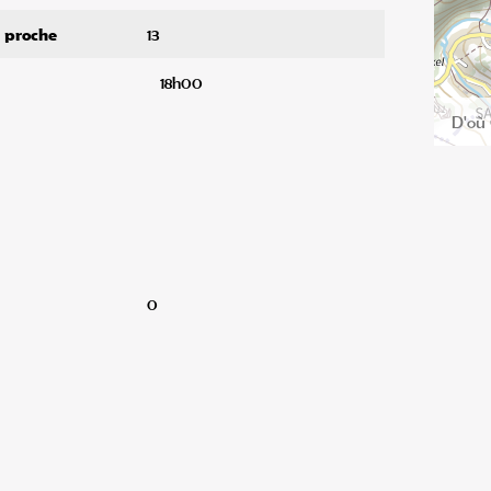
s proche
13
18h00
0