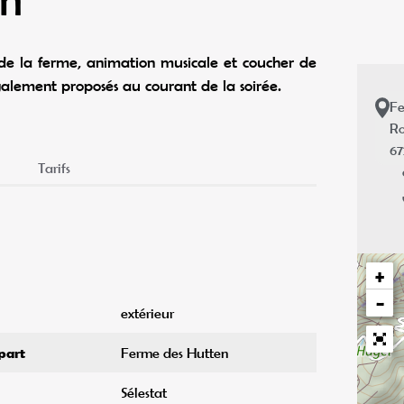
r de la ferme, animation musicale et coucher de
également proposés au courant de la soirée.
Fe
Ro
6
Tarifs
+
−
extérieur
part
Ferme des Hutten
Sélestat