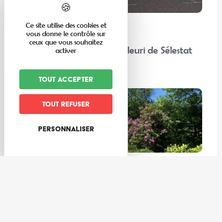
Ce site utilise des cookies et
En famille
vous donne le contrôle sur
ceux que vous souhaitez
“Chez nos voisins” : Corso Fleuri de Sélestat
activer
Lire la suite
Tout accepter
Tout refuser
Personnaliser
Expériences
Les meilleures activités à faire au frais dans la Vallée de Villé
et ses environs