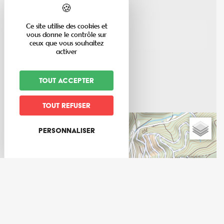
Ce site utilise des cookies et
rue Muhlmatten
vous donne le contrôle sur
67220
Albe
ceux que vous souhaitez
activer
03 88 57 10 29
mairie.albe@wanadoo.fr
Tout accepter
albe.fr
Tout refuser
+
Personnaliser
−