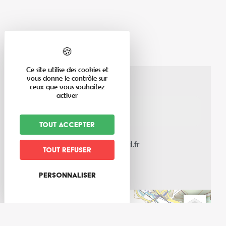
Ce site utilise des cookies et
vous donne le contrôle sur
ceux que vous souhaitez
activer
Chemin de Hirtzelbach
67220
Dieffenbach au Val
Tout accepter
03 88 85 62 90
mairie@dieffenbach-au-val.fr
Tout refuser
dieffenbach-au-val.fr
Personnaliser
+
−