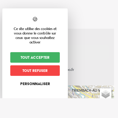
Ce site utilise des cookies et
vous donne le contrôle sur
ceux que vous souhaitez
activer
rue de l'Eglise
67220
Neuve Eglise
Tout accepter
03 88 57 16 75
mairie.neuve-eglise@wanadoo.fr
Tout refuser
Personnaliser
+
−