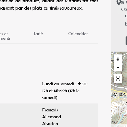
riée de produits, allant des viandes fraîches
18
assant par des plats cuisinés savoureux.
67
0
b
es et
Tarifs
Calendrier
ments
+
−
Lundi au samedi : 7h30-
12h et 14h-19h (17h le
samedi)
Français
Allemand
Alsacien