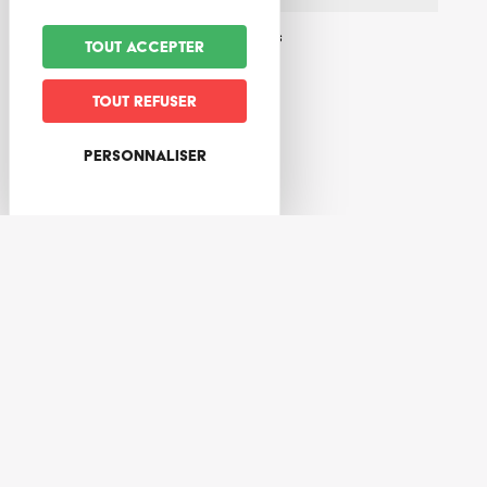
Commodités / services annexes
Tout accepter
Terrasse
Toilettes
Tout refuser
Personnaliser
Tarifs
Moyen de paiement
Chèques vacances acceptés
Espèces
Mode de commercialisation
Sur place