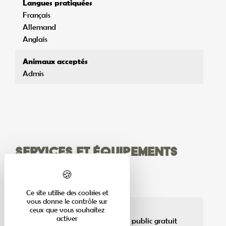
Langues pratiquées
Français
Allemand
Anglais
Animaux acceptés
Admis
Services et équipements
Services pratiques
Boutiques / Vente de produits
Ce site utilise des cookies et
vous donne le contrôle sur
Stationnement pour véhicules
ceux que vous souhaitez
activer
A moins de 200 m d'un parking public gratuit