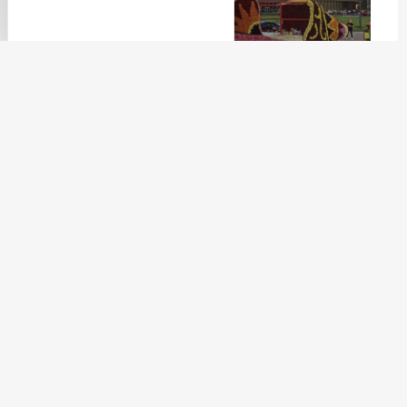
En famille
“Chez nos voisins” : Corso Fleuri de Sélestat
Lire la suite