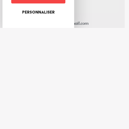
3
rue de l'Abattoir
67220
Ville
Personnaliser
07 81 87 80 09
lesptitssavonsdemanon@hotmail.com
+
−