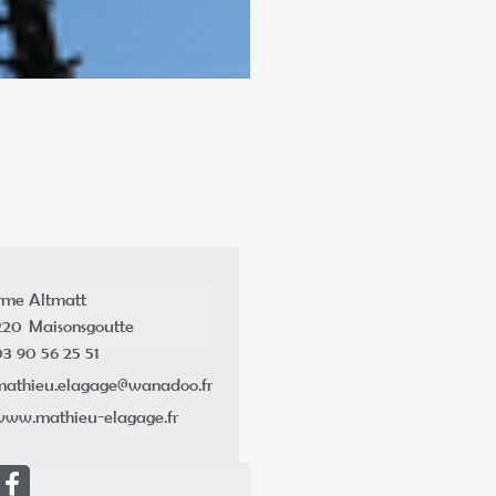
rme Altmatt
220
Maisonsgoutte
3 90 56 25 51
mathieu.elagage@wanadoo.fr
www.mathieu-elagage.fr