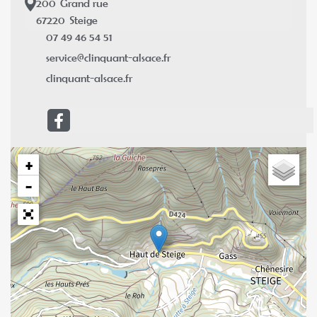
200
Grand rue
67220
Steige
07 49 46 54 51
service@clinquant-alsace.fr
clinquant-alsace.fr
+
−