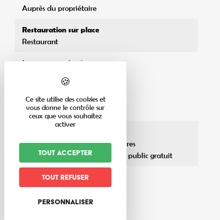
Auprès du propriétaire
Restauration sur place
Restaurant
Langues pratiquées
Français
Allemand
Anglais
Ce site utilise des cookies et
vous donne le contrôle sur
Luxembourgeois
ceux que vous souhaitez
activer
Stationnement pour véhicules
Parking privé gratuit pour voitures
Tout accepter
A moins de 200 m d'un parking public gratuit
Horaires d'accueil
Tout refuser
19h
Personnaliser