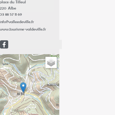
place du Tilleul
7220
Albe
03 88 57 11 69
info@valleedeville.fr
www.tourisme-valdeville.fr