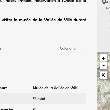
. Places limitées. Réservation à l'Office de la
4
6
e visiter le musée de la Vallée de Villé durant
s
Calendrier
+
−
part
Musée de la Vallée de Villé
Sélestat
s proche
17