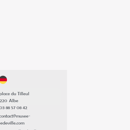
place du Tilleul
7220
Albe
03 88 57 08 42
contact@musee-
eedeville.com