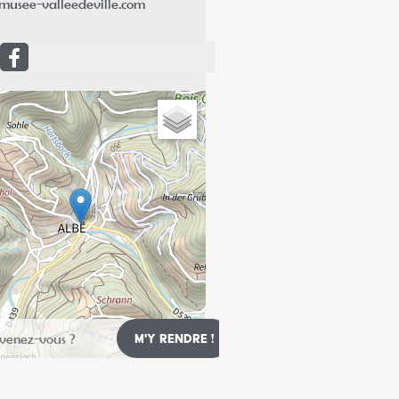
musee-valleedeville.com
Leaflet