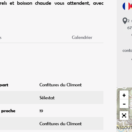
urels et boisson chaude vous attendent, avec
2
6
s
Calendrier
cont
part
Confitures du Climont
+
Sélestat
−
s proche
19
Confitures du Climont