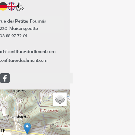
rue des Petites Fourmis
7220
Maisonsgoutte
03 88 97 72 01
act@confituresduclimont.com
confituresduclimont.com