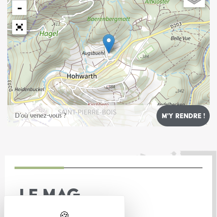
−
Leaflet
LE MAG