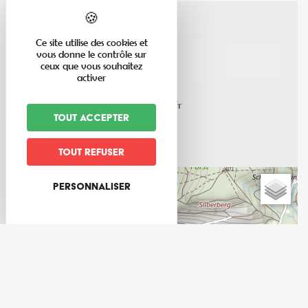
Ce site utilise des cookies et
33
rue Principale
vous donne le contrôle sur
ceux que vous souhaitez
67220
Triembach au Val
activer
03 88 57 15 20
mairie@triembach-au-val67.fr
Tout accepter
triembach-au-val67.fr
Tout refuser
+
Personnaliser
−