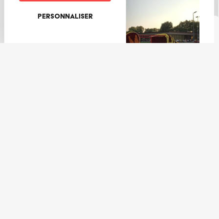
Personnaliser
En famille
“Chez nos voisins” : Corso Fleuri de Sélestat
Lire la suite