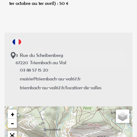
1er octobre au 1er avril) : 50 €
3
Rue du Scheibenberg
67220
Triembach au Val
03 88 57 15 20
mairie@triembach-au-val67.fr
triembach-au-val67.fr/location-de-salles
+
−