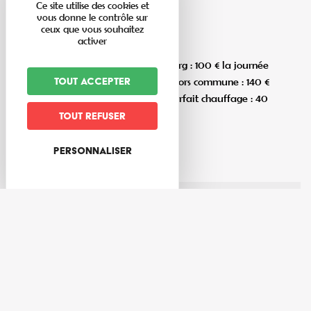
Ce site utilise des cookies et
Tarifs
vous donne le contrôle sur
ceux que vous souhaitez
activer
Tarifs
Particuliers domiciliés à Bassemberg : 100 € la journée
; 130 € le week-end / Particuliers hors commune : 140 €
Tout accepter
la journée ; 170 € le week-end / Forfait chauffage : 40
€ la journée ; 55 € le week-end.
Tout refuser
Personnaliser
Rue Principale
67220
Bassemberg
03 88 57 17 62
https://bassemberg.fr/