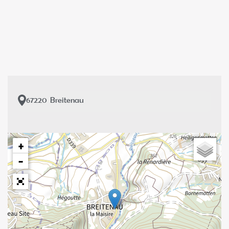
67220
Breitenau
+
−