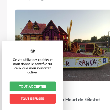
Ce site utilise des cookies et
vous donne le contrôle sur
ceux que vous souhaitez
activer
Tout accepter
En famille
“Chez nos voisins” : Corso Fleuri de Sélestat
Tout refuser