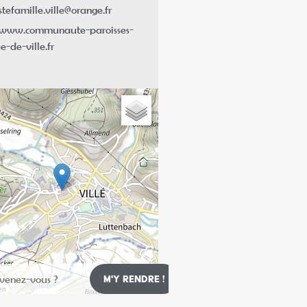
stefamille.ville@orange.fr
www.communaute-paroisses-
e-de-ville.fr
Leaflet