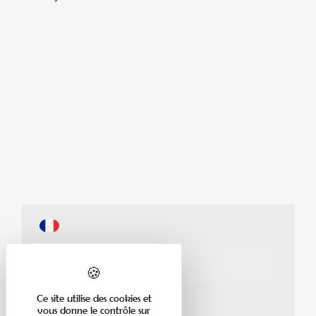
1
rue du 28 Novembre
67220
Neuve Eglise
aclneh67220@gmail.com
Ce site utilise des cookies et
vous donne le contrôle sur
acl-neuve-eglise.org